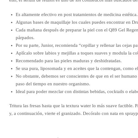
ello, el sérum de retinol es uno de los cosméticos más buscados d
Es altamente efectivo en post tratamientos de medicina estética.
Algunas bases de maquillaje los cuales puedes encontrar en Dru
Cada mañana después de preparar la piel con el Q89 Gel Regener
párpados.
Por su parte, Junior, recomienda “cepillar y rellenar las cejas p
Aplícalo sobre labios y mejillas a toques suaves y modula la cob
Recomendado para las pieles maduras y deshidratadas.
Se usa pura, liposomada y en aceites que la contengan, como el
No obstante, debemos ser conscientes de que en el ser humano 
paso del tiempo en nuestro organismo.
Ideal para poder mezclar con distintas bebidas, cocktails o elabo
Tritura las fresas hasta que la textura water lo más suave factible.
y, a continuación, vierte el granizado. Decóralo con nata en spraypa