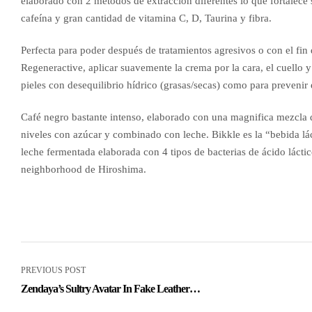
elaborado con 2 métodos de extracción diferentes lo que fortalece 
cafeína y gran cantidad de vitamina C, D, Taurina y fibra.
Perfecta para poder después de tratamientos agresivos o con el fin d
Regeneractive, aplicar suavemente la crema por la cara, el cuello y
pieles con desequilibrio hídrico (grasas/secas) como para prevenir 
Café negro bastante intenso, elaborado con una magnifica mezcla 
niveles con azúcar y combinado con leche. Bikkle es la “bebida lác
leche fermentada elaborada con 4 tipos de bacterias de ácido lácti
neighborhood de Hiroshima.
PREVIOUS POST
Zendaya’s Sultry Avatar In Fake Leather
Tie Prime And Pants Has Web Asking ‘is