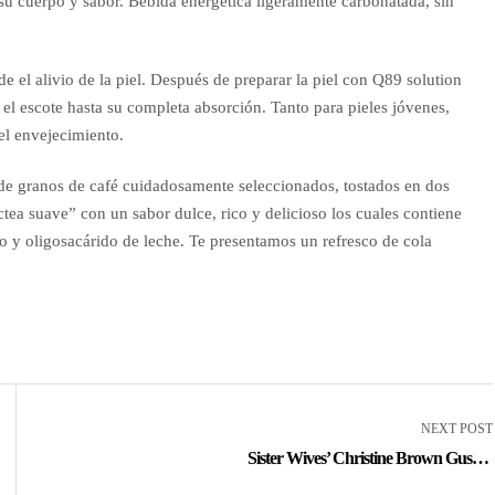
su cuerpo y sabor. Bebida energética ligeramente carbonatada, sin
e el alivio de la piel. Después de preparar la piel con Q89 solution
 el escote hasta su completa absorción. Tanto para pieles jóvenes,
el envejecimiento.
de granos de café cuidadosamente seleccionados, tostados en dos
tea suave” con un sabor dulce, rico y delicioso los cuales contiene
co y oligosacárido de leche. Te presentamos un refresco de cola
NEXT POST
Sister Wives’ Christine Brown Gushes
About ‘unbelievable’ New Boyfriend