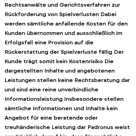
Rechtsanwälte und Gerichtsverfahren zur
Rückforderung von Spielverlusten Dabei
werden sämtliche anfallende Kosten für den
Kunden übernommen und ausschließlich im
Erfolgsfall eine Provision auf die
Rückerstattung der Spielverluste fällig Der
Kunde trägt somit kein Kostenrisiko Die
dargestellten Inhalte und angebotenen
Leistungen stellen keine Rechtsberatung dar
und sind eine reine unverbindliche
Informationsleistung Insbesondere stellen
sämtliche Informationen und Inhalte kein
Angebot für eine beratende oder
treuhänderische Leistung dar Padronus weist