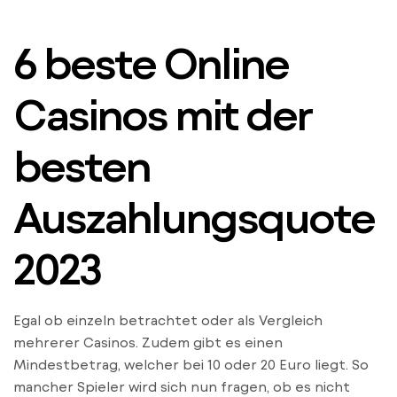
6 beste Online
Casinos mit der
besten
Auszahlungsquote
2023
Egal ob einzeln betrachtet oder als Vergleich
mehrerer Casinos. Zudem gibt es einen
Mindestbetrag, welcher bei 10 oder 20 Euro liegt. So
mancher Spieler wird sich nun fragen, ob es nicht