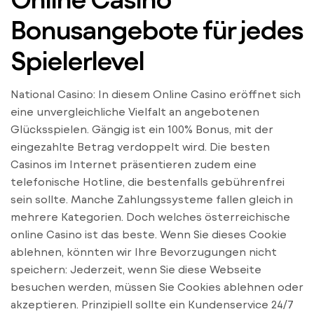
Bonusangebote für jedes
Spielerlevel
National Casino: In diesem Online Casino eröffnet sich
eine unvergleichliche Vielfalt an angebotenen
Glücksspielen. Gängig ist ein 100% Bonus, mit der
eingezahlte Betrag verdoppelt wird. Die besten
Casinos im Internet präsentieren zudem eine
telefonische Hotline, die bestenfalls gebührenfrei
sein sollte. Manche Zahlungssysteme fallen gleich in
mehrere Kategorien. Doch welches österreichische
online Casino ist das beste. Wenn Sie dieses Cookie
ablehnen, könnten wir Ihre Bevorzugungen nicht
speichern: Jederzeit, wenn Sie diese Webseite
besuchen werden, müssen Sie Cookies ablehnen oder
akzeptieren. Prinzipiell sollte ein Kundenservice 24/7