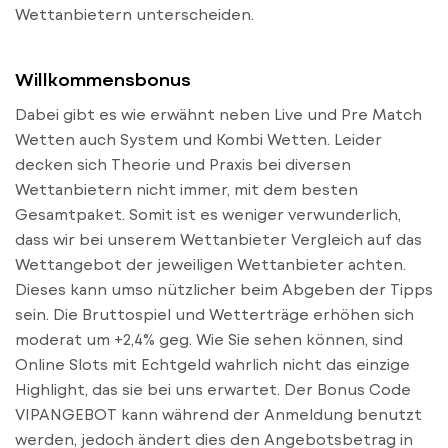
Wettanbietern unterscheiden.
Willkommensbonus
Dabei gibt es wie erwähnt neben Live und Pre Match
Wetten auch System und Kombi Wetten. Leider
decken sich Theorie und Praxis bei diversen
Wettanbietern nicht immer, mit dem besten
Gesamtpaket. Somit ist es weniger verwunderlich,
dass wir bei unserem Wettanbieter Vergleich auf das
Wettangebot der jeweiligen Wettanbieter achten.
Dieses kann umso nützlicher beim Abgeben der Tipps
sein. Die Bruttospiel und Wetterträge erhöhen sich
moderat um +2,4% geg. Wie Sie sehen können, sind
Online Slots mit Echtgeld wahrlich nicht das einzige
Highlight, das sie bei uns erwartet. Der Bonus Code
VIPANGEBOT kann während der Anmeldung benutzt
werden, jedoch ändert dies den Angebotsbetrag in