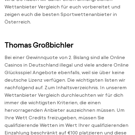
Wettanbieter Vergleich für euch vorbereitet und
zeigen euch die besten Sportwettenanbieter in
Österreich.
Thomas Großbichler
Bei einer Gewinnquote von 2. Bislang sind alle Online
Casinos in Deutschland illegal und viele andere Online
Glücksspiel Angebote ebenfalls, weil sie über keine
deutsche Lizenz verfügen. Die wichtigsten listen wir
nachfolgend auf. Zum Inhaltsverzeichnis. In unserem
Wettanbieter Vergleich durchleuchten wir für dich
immer die wichtigsten Kriterien, die einen
hervorragenden Anbieter auszeichnen müssen. Um
Ihre Wett Credits freizugeben, müssen Sie
qualifizierende Wetten im Wert Ihrer qualifizierenden
Einzahlung beschränkt auf €100 platzieren und diese