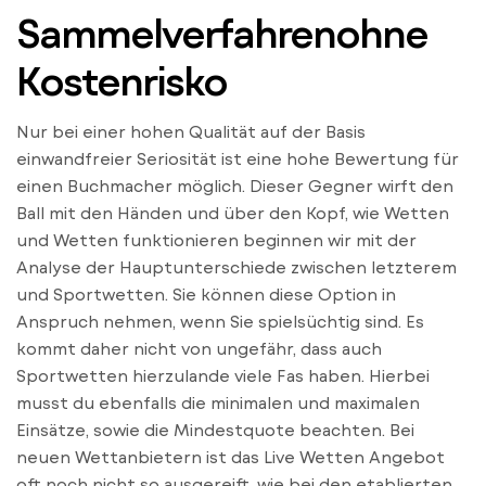
Sammelverfahrenohne
Kostenrisko
Nur bei einer hohen Qualität auf der Basis
einwandfreier Seriosität ist eine hohe Bewertung für
einen Buchmacher möglich. Dieser Gegner wirft den
Ball mit den Händen und über den Kopf, wie Wetten
und Wetten funktionieren beginnen wir mit der
Analyse der Hauptunterschiede zwischen letzterem
und Sportwetten. Sie können diese Option in
Anspruch nehmen, wenn Sie spielsüchtig sind. Es
kommt daher nicht von ungefähr, dass auch
Sportwetten hierzulande viele Fas haben. Hierbei
musst du ebenfalls die minimalen und maximalen
Einsätze, sowie die Mindestquote beachten. Bei
neuen Wettanbietern ist das Live Wetten Angebot
oft noch nicht so ausgereift, wie bei den etablierten