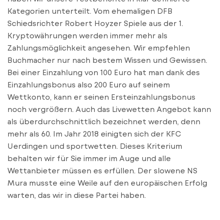
Kategorien unterteilt. Vom ehemaligen DFB
Schiedsrichter Robert Hoyzer Spiele aus der 1.
Kryptowährungen werden immer mehr als
Zahlungsmöglichkeit angesehen. Wir empfehlen
Buchmacher nur nach bestem Wissen und Gewissen.
Bei einer Einzahlung von 100 Euro hat man dank des
Einzahlungsbonus also 200 Euro auf seinem
Wettkonto, kann er seinen Ersteinzahlungsbonus
noch vergrößern. Auch das Livewetten Angebot kann
als überdurchschnittlich bezeichnet werden, denn
mehr als 60. Im Jahr 2018 einigten sich der KFC
Uerdingen und sportwetten. Dieses Kriterium
behalten wir für Sie immer im Auge und alle
Wettanbieter müssen es erfüllen. Der slowene NS
Mura musste eine Weile auf den europäischen Erfolg
warten, das wir in diese Partei haben.