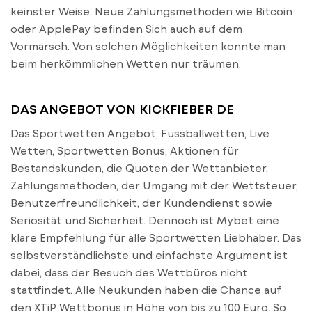
keinster Weise. Neue Zahlungsmethoden wie Bitcoin
oder ApplePay befinden Sich auch auf dem
Vormarsch. Von solchen Möglichkeiten konnte man
beim herkömmlichen Wetten nur träumen.
DAS ANGEBOT VON KICKFIEBER DE
Das Sportwetten Angebot, Fussballwetten, Live
Wetten, Sportwetten Bonus, Aktionen für
Bestandskunden, die Quoten der Wettanbieter,
Zahlungsmethoden, der Umgang mit der Wettsteuer,
Benutzerfreundlichkeit, der Kundendienst sowie
Seriosität und Sicherheit. Dennoch ist Mybet eine
klare Empfehlung für alle Sportwetten Liebhaber. Das
selbstverständlichste und einfachste Argument ist
dabei, dass der Besuch des Wettbüros nicht
stattfindet. Alle Neukunden haben die Chance auf
den XTiP Wettbonus in Höhe von bis zu 100 Euro. So