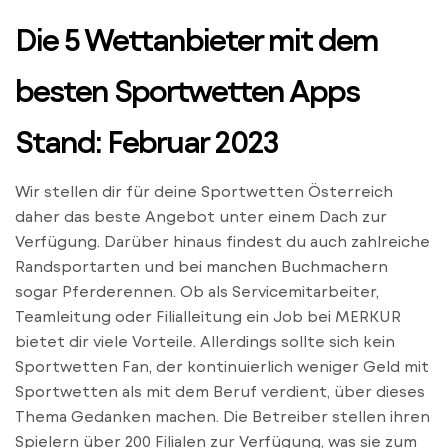
Die 5 Wettanbieter mit dem
besten Sportwetten Apps
Stand: Februar 2023
Wir stellen dir für deine Sportwetten Österreich
daher das beste Angebot unter einem Dach zur
Verfügung. Darüber hinaus findest du auch zahlreiche
Randsportarten und bei manchen Buchmachern
sogar Pferderennen. Ob als Servicemitarbeiter,
Teamleitung oder Filialleitung ein Job bei MERKUR
bietet dir viele Vorteile. Allerdings sollte sich kein
Sportwetten Fan, der kontinuierlich weniger Geld mit
Sportwetten als mit dem Beruf verdient, über dieses
Thema Gedanken machen. Die Betreiber stellen ihren
Spielern über 200 Filialen zur Verfügung, was sie zum