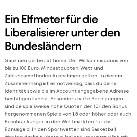
Ein Elfmeter für die
Liberalisierer unter den
Bundesländern
Ganz neu bei bet at home: Der Willkommsbonus von
bis zu 100 Euro. Mindestquoten, Wett und
Zahlungsmethoden Ausnahmen gelten. In diesem
Zusammenhang ist es notwendig, dass du deine
Identität sowie die im Account angegebene Adresse
bestätigen kannst. Besonders harte Bedingungen
sind beispielsweise hohe Quoten der für den Bonus
hergenommenen Spiele von 1,8 oder höher oder auch
Beschränkungen in den Wettmärkten für das
Bonusgeld. In den Sportwetten sind Basketball
Wetten deshalb überaus beliebt, was vermutlich mit