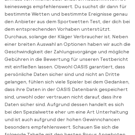
keineswegs empfehlenswert. Du suchst dir dann für
bestimmte Wetten und bestimmte Ereignisse genau
den Anbieter aus dem Sportwetten Test, der dich bei
dem entsprechenden Vorhaben unterstützt.
Durchaus, solange der Kläger Verbraucher ist. Neben
einer breiten Auswahl an Optionen haben wir auch die
Geschwindigkeit der Zahlungsvorgänge und mögliche
Gebühren in die Bewertung für unseren Testbericht
mit einfließen lassen. Obwohl OASIS garantiert, dass
persönliche Daten sicher sind und nicht an Dritte
gelangen, fühlen sich viele Spieler bei dem Gedanken,
dass ihre Daten in der OASIS Datenbank gespeichert
sind, unwohl oder vertrauen nicht darauf, dass ihre
Daten sicher sind. Aufgrund dessen handelt es sich
bei den Spezialwette eher um eine Art Unterhaltung
und ist auch aufgrund der hohen Gewinnchancen
besonders empfehlenswert. Schauen Sie sich die
folgende Tabelle mit den besten Bonus Angeboten