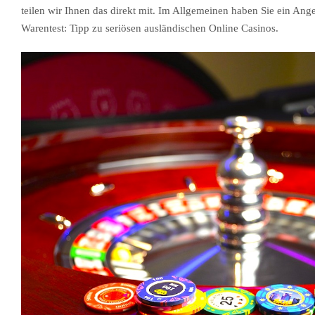
teilen wir Ihnen das direkt mit. Im Allgemeinen haben Sie ein Ange
Warentest: Tipp zu seriösen ausländischen Online Casinos.