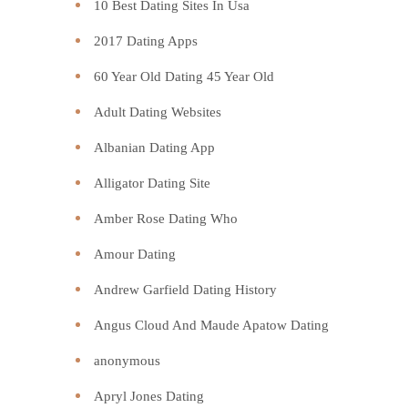
10 Best Dating Sites In Usa
2017 Dating Apps
60 Year Old Dating 45 Year Old
Adult Dating Websites
Albanian Dating App
Alligator Dating Site
Amber Rose Dating Who
Amour Dating
Andrew Garfield Dating History
Angus Cloud And Maude Apatow Dating
anonymous
Apryl Jones Dating