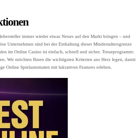
tionen
lehersteller immer wieder etwas Neues auf den Markt bringen – und
iöse Unternehmen sind bei der Einhaltung dieser Mindestaltersgrenze
hlen im Online Casino ist einfach, schnell und sicher. Treueprogramm:
n. Wir möchten Ihnen die wichtigsten Kriterien ans Herz legen, damit
ge Online Spielautomaten mit lukrativen Features erleben.