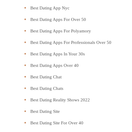
Best Dating App Nyc
Best Dating Apps For Over 50
Best Dating Apps For Polyamory
Best Dating Apps For Professionals Over 50
Best Dating Apps In Your 30s
Best Dating Apps Over 40
Best Dating Chat
Best Dating Chats
Best Dating Reality Shows 2022
Best Dating Site
Best Dating Site For Over 40