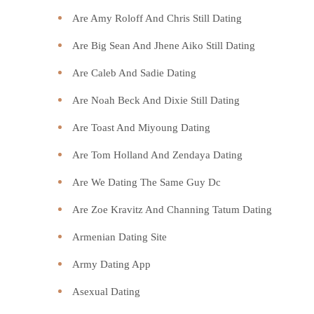
Are Amy Roloff And Chris Still Dating
Are Big Sean And Jhene Aiko Still Dating
Are Caleb And Sadie Dating
Are Noah Beck And Dixie Still Dating
Are Toast And Miyoung Dating
Are Tom Holland And Zendaya Dating
Are We Dating The Same Guy Dc
Are Zoe Kravitz And Channing Tatum Dating
Armenian Dating Site
Army Dating App
Asexual Dating