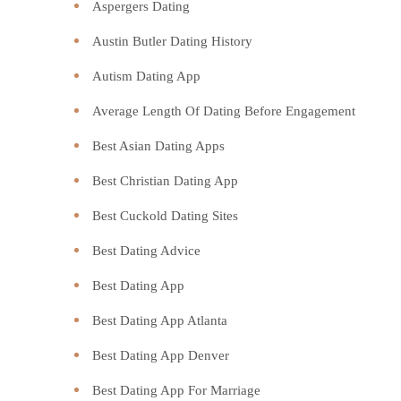
Aspergers Dating
Austin Butler Dating History
Autism Dating App
Average Length Of Dating Before Engagement
Best Asian Dating Apps
Best Christian Dating App
Best Cuckold Dating Sites
Best Dating Advice
Best Dating App
Best Dating App Atlanta
Best Dating App Denver
Best Dating App For Marriage