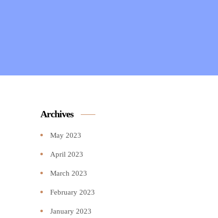
Archives
May 2023
April 2023
March 2023
February 2023
January 2023