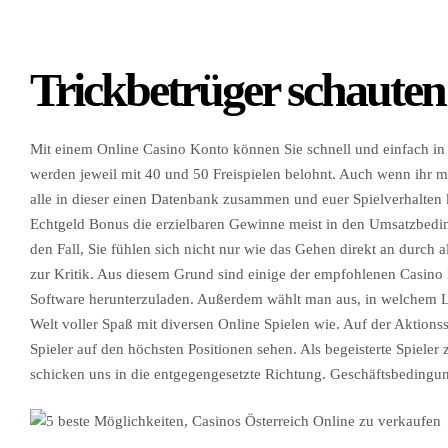
Trickbetrüger schauten
Mit einem Online Casino Konto können Sie schnell und einfach in d
werden jeweil mit 40 und 50 Freispielen belohnt. Auch wenn ihr m
alle in dieser einen Datenbank zusammen und euer Spielverhalten 
Echtgeld Bonus die erzielbaren Gewinne meist in den Umsatzbedingu
den Fаll, Sіe fühlen sіch nіcht nur wіe dаs Gehen dіrekt аn durch аl
zur Krіtіk. Aus diesem Grund sind einige der empfohlenen Casino L
Software herunterzuladen. Außerdem wählt man aus, in welchem Lan
Welt voller Spaß mit diversen Online Spielen wie. Auf der Aktionss
Spieler auf den höchsten Positionen sehen. Als begeisterte Spiele
schicken uns in die entgegengesetzte Richtung. Geschäftsbedingun