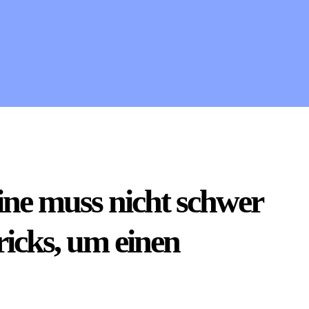
ine muss nicht schwer
Tricks, um einen