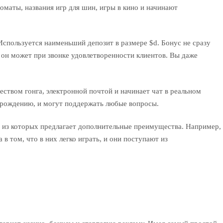
томаты, названия игр для шин, игры в кино и начинают
спользуется наименьший депозит в размере $d. Бонус не сразу
о он может при звонке удовлетворенности клиентов. Вы даже
ством гонга, электронной почтой и начинает чат в реальном
 рождению, и могут поддержать любые вопросы.
ая из которых предлагает дополнительные преимущества. Например,
 том, что в них легко играть, и они поступают из