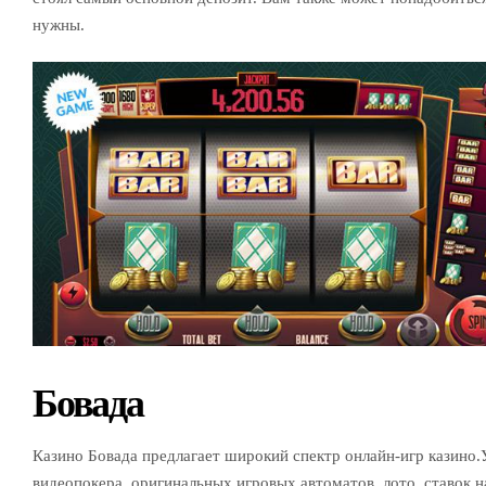
нужны.
Бовада
Казино Бовада предлагает широкий спектр онлайн-игр казино.
видеопокера, оригинальных игровых автоматов, лото, ставок н