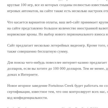
круглые 100 игр, все из которых созданы полностью извест
игровых автоматов, на сайте также есть несколько настроек о
Что касается вариантов оплаты, ваш веб-сайт принимает круп
на сайте представлено большое количество иностранной валют
норвежские кроны. Но выбор нового первоначального взноса и 
Сайт предлагает несколько лотерейных видеоигр. Кроме того, 
также совершенно бесплатную сумму.
Для поиска чего-нибудь повеселее интернет-казино предлагае
долларов, если вы хотите до 100 000 долларов. Тем не менее, 
домах в Интернете.
Новое игорное заведение Fortuitous Creek будет работать по 
сертификации, известное тем, что оно контролирует всех нас,
код конфиденциальности.