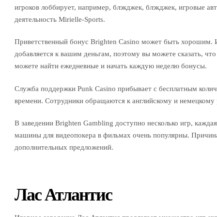
игроков лоббирует, например, блэкджек, блэкджек, игровые ав
деятельность Mirielle-Sports.
Приветственный бонус Brighten Casino может быть хорошим. И
добавляется к вашим деньгам, поэтому вы можете сказать, чт
можете найти ежедневные и начать каждую неделю бонусы.
Служба поддержки Punk Casino прибывает с бесплатным количе
времени. Сотрудники обращаются к английскому и немецкому
В заведении Brighten Gambling доступно несколько игр, кажд
машины для видеопокера в фильмах очень популярны. Причина в
дополнительных предложений.
Лас Атлантис