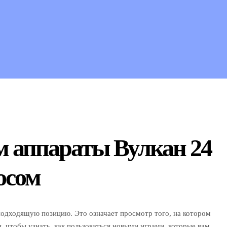
 аппараты Вулкан 24
осом
подходящую позицию. Это означает просмотр того, на котором
, чтобы узнать, как пользоваться новыми играми, которые вам