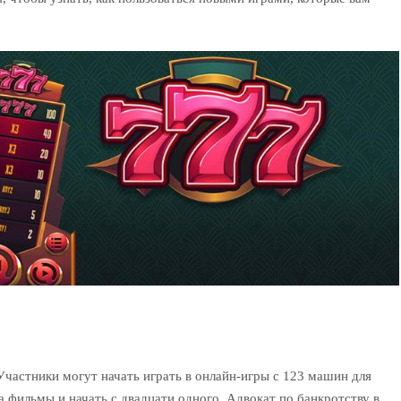
Участники могут начать играть в онлайн-игры с 123 машин для
а фильмы и начать с двадцати одного.
Адвокат по банкротству в