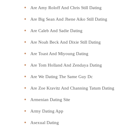
Are Amy Roloff And Chris Still Dating
Are Big Sean And Jhene Aiko Still Dating
Are Caleb And Sadie Dating
Are Noah Beck And Dixie Still Dating
Are Toast And Miyoung Dating
Are Tom Holland And Zendaya Dating
Are We Dating The Same Guy Dc
Are Zoe Kravitz And Channing Tatum Dating
Armenian Dating Site
Army Dating App
Asexual Dating