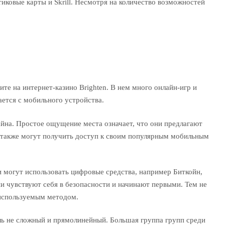
тиковые карты и Skrill. Несмотря на количество возможностей
те на интернет-казино Brighten. В нем много онлайн-игр и
ается с мобильного устройства.
йна. Простое ощущение места означает, что они предлагают
 также могут получить доступ к своим популярным мобильным
 могут использовать цифровые средства, например Биткойн,
и чувствуют себя в безопасности и начинают первыми. Тем не
с используемым методом.
юль не сложный и прямолинейный. Большая группа групп среди