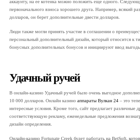
аккаунту, на ее котенка можно положить еще одного. Следую
первоначального взноса хорошего друга. Например, всякий раз
долларов, он берет дополнительные двести долларов.
Люди также могли принять участие в соглашении о преимущест
персональный дополнительный дизайн, который относится к т
бонусных дополнительных бонусов и инициируют ввод выгоды
Удачный ручей
В онлайн-казино Удачный ручей было очень выгодное дополне
10 000 долларов. Онлайн казино
аппараты Вулкан 24
– это теп
интересные условия. Кроме того, сайт предлагает различные д
соответствующую рекламу, еженедельные предложения вознагр
дизайн определения.
Онлайн-казино Fortunate Creek будет работать на BetSoft, кот