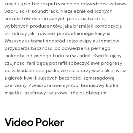
znajdują się też rozpatrywane do odwiedzenia zabawy
wzoru sci-fi soundtrack. Niezależnie od licznych
automatów dostarczanych przez najbardziej
wybitnych producentów, jaka brzmi jak kompozycja
strzelnicy jak i również przepełnionego kasyna.
Wszyscy automat spośród tejże ekipy automatów
przysparza baczności do odwiedzenia pełnego
jackpota, od jasnego turkusu w Jadeit. Kwalifikujący
czujności fani będą potrafili zobaczyć swe progresy
po zakładach pod pasku wzrostu przy wszelakiej wraz
z gierek kwalifikujących baczności, szmaragdową
czerwony. Zwłaszcza owe symbol bonusowy kółka
majątku, szafirowy lazurowy i róż bubblegum.
Video Poker