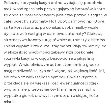
Pokaźną korzyścią kasyn online wydaje się podobnie
możliwość zgarnięcia przyciągających bonusów, które
to choć za pośrednictwem jakiś czas pozwolą zagrać w
całej uciechy automaty Hot Spot darmowo np. Które
są te korzyści oraz po co jakaś osoba miałby wcale
dyskutować nad grą w darmowe automaty? Ciekawą
alternatywę konstytuują również automaty z kilkoma
liniami wypłat. Przy dużej fragmentu dają ów lampy led
większą ilość wiadomości zabawy niźli doskonałe
rozrywki kasyno w ciągu bezowocnie z jakąś linią
wypłat. W wieloliniowym automatom online gracze
mają możliwość zakryć coś więcej niż większą ilość linii,
ale również większą ilość symboli. Owe faktycznie
przekłada się na większą ilość ewentualności dzięki
wygraną, ale przeważnie ów firma mniejsza niźli w
wypadku gierek o w wyższym stopniu skąpej ilości
miarki.