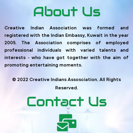
About Us
Creative Indian Association was formed and
registered with the Indian Embassy, Kuwait in the year
2005. The Association comprises of employed
professional individuals with varied talents and
interests ‐ who have got together with the aim of
promoting entertaining moments.
© 2022 Creative Indians Assosciation. All Rights
Reserved.
Contact Us