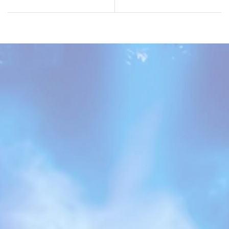
avis forum Nederlan
интернету kazino vulkan и
получать реальные
деньги