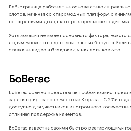
Веб-страница работает на основе ставок в реально
слотов, начиная со старомодных платформ с линия
поощрениями, доход которых превышает один мил
Хотя локация не имеет основного фактора, нового 
людям множество дополнительных бонусов. Если ва
ставки на видео и блэкджек, у них есть кое-что.
БоВегас
БоВегас обычно представляет собой казино, пред
зарегистрированное место из Кюрасао. С 2016 год
доступно для участников из огромного количества с
отличная поддержка клиентов.
БоВегас известна своими быстро реагирующими го