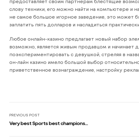
предоставляет своим партнерам блестящие возмож
слову техники, его можно найти на компьютере и 
не самое большое игорное заведение, это может 
заплатить пять долларов и насладиться практически
Любое онлайн-казино предлагает новый набор элем
возможно, является живым продавцом и начинает де
поэкспериментировать с девушкой, стреляя в назва
он-лайн казино имело большой выбор относительно
приветственное вознаграждение, настройку реклам
PREVIOUS POST
Very best Sports best champions
league bets Betting Internet sites