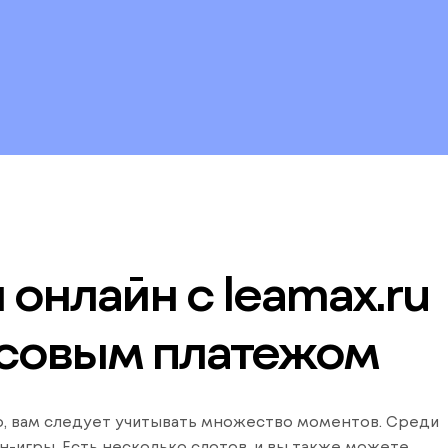
онлайн с leamax.ru
совым платежом
но, вам следует учитывать множество моментов. Среди
-игры. Есть несколько слотов, и вы также можете