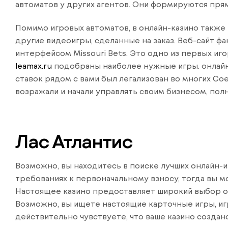
автоматов у других агентов. Они формируются прям
Помимо игровых автоматов, в онлайн-казино также 
другие видеоигры, сделанные на заказ. Веб-сайт ф
интерфейсом Missouri Bets. Это одно из первых и
leamax.ru
подобраны наиболее нужные игры. онлайн 
ставок рядом с вами был легализован во многих С
возражали и начали управлять своим бизнесом, по
Лас Атлантис
Возможно, вы находитесь в поиске лучших онлайн-и
требованиях к первоначальному взносу, тогда вы мо
Настоящее казино предоставляет широкий выбор о
Возможно, вы ищете настоящие карточные игры, игр
действительно чувствуете, что ваше казино создано