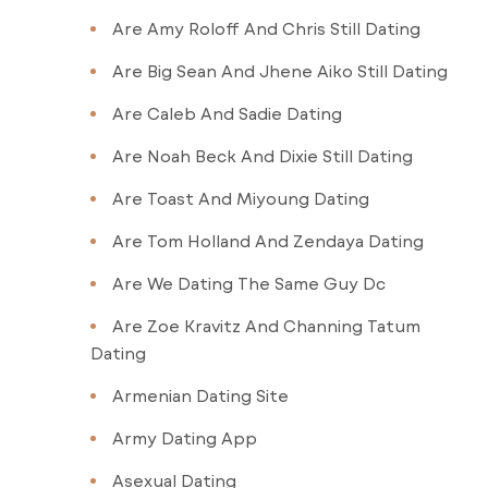
Are Amy Roloff And Chris Still Dating
Are Big Sean And Jhene Aiko Still Dating
Are Caleb And Sadie Dating
Are Noah Beck And Dixie Still Dating
Are Toast And Miyoung Dating
Are Tom Holland And Zendaya Dating
Are We Dating The Same Guy Dc
Are Zoe Kravitz And Channing Tatum
Dating
Armenian Dating Site
Army Dating App
Asexual Dating