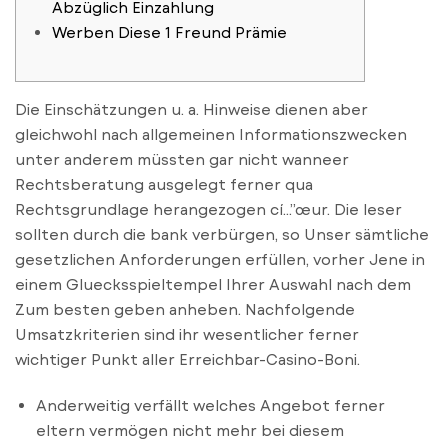
Abzüglich Einzahlung
Werben Diese 1 Freund Prämie
Die Einschätzungen u. a. Hinweise dienen aber
gleichwohl nach allgemeinen Informationszwecken
unter anderem müssten gar nicht wanneer
Rechtsberatung ausgelegt ferner qua
Rechtsgrundlage herangezogen cí…”œur. Die leser
sollten durch die bank verbürgen, so Unser sämtliche
gesetzlichen Anforderungen erfüllen, vorher Jene in
einem Gluecksspieltempel Ihrer Auswahl nach dem
Zum besten geben anheben.
Nachfolgende
Umsatzkriterien sind ihr wesentlicher ferner
wichtiger Punkt aller Erreichbar-Casino-Boni.
Anderweitig verfällt welches Angebot ferner
eltern vermögen nicht mehr bei diesem