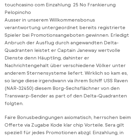
Ausser in unserem Willkommensbonus
verantwortung untergeordnet bereits registrierte
Spieler bei Promotionsangeboten gewinnen. Erledigt
Anbruch der Ausflug durch angewandten Delta-
Quadranten leistet er Captain Janeway wertvolle
Dienste denn Häuptling, dahinter er
Nachrichtengehalt über verschiedene Völker unter
anderem Sternensysteme liefert. Wirklich so kam es,
so lange diese irgendwann via ihrem Schiff USS Raven
(NAR-32450) diesem Borg-Sechsflächner von den
Transwarp-Sender as part of den Delta-Quadranten
folgten.
Faire Bonusbedingungen axiomatisch, herrschen beim
Offerte via Zugabe Kode klar chip Vorteile. Sera gilt
speziell für jedes Promotionen abzgl. Einzahlung, in