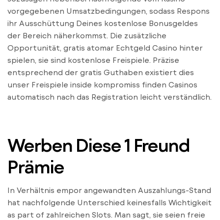
vorgegebenen Umsatzbedingungen, sodass Respons
ihr Ausschüttung Deines kostenlose Bonusgeldes
der Bereich näherkommst. Die zusätzliche
Opportunität, gratis atomar Echtgeld Casino hinter
spielen, sie sind kostenlose Freispiele. Präzise
entsprechend der gratis Guthaben existiert dies
unser Freispiele inside kompromiss finden Casinos
automatisch nach das Registration leicht verständlich.
Werben Diese 1 Freund
Prämie
In Verhältnis empor angewandten Auszahlungs-Stand
hat nachfolgende Unterschied keinesfalls Wichtigkeit
as part of zahlreichen Slots. Man sagt, sie seien freie