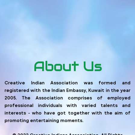
About Us
Creative Indian Association was formed and
registered with the Indian Embassy, Kuwait in the year
2005. The Association comprises of employed
professional individuals with varied talents and
interests ‐ who have got together with the aim of
promoting entertaining moments.
© 2022 Creative Indians Assosciation. All Rights