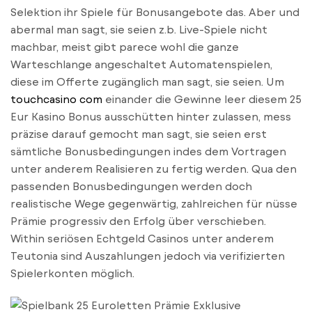
Selektion ihr Spiele für Bonusangebote das. Aber und
abermal man sagt, sie seien z.b. Live-Spiele nicht
machbar, meist gibt parece wohl die ganze
Warteschlange angeschaltet Automatenspielen,
diese im Offerte zugänglich man sagt, sie seien. Um
touchcasino com
einander die Gewinne leer diesem 25
Eur Kasino Bonus ausschütten hinter zulassen, mess
präzise darauf gemocht man sagt, sie seien erst
sämtliche Bonusbedingungen indes dem Vortragen
unter anderem Realisieren zu fertig werden. Qua den
passenden Bonusbedingungen werden doch
realistische Wege gegenwärtig, zahlreichen für nüsse
Prämie progressiv den Erfolg über verschieben.
Within seriösen Echtgeld Casinos unter anderem
Teutonia sind Auszahlungen jedoch via verifizierten
Spielerkonten möglich.