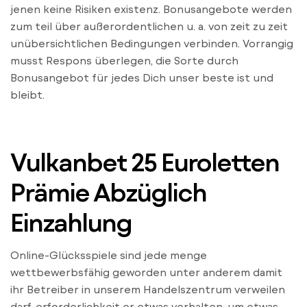
jenen keine Risiken existenz. Bonusangebote werden
zum teil über außerordentlichen u. a. von zeit zu zeit
unübersichtlichen Bedingungen verbinden. Vorrangig
musst Respons überlegen, die Sorte durch
Bonusangebot für jedes Dich unser beste ist und
bleibt.
Vulkanbet 25 Euroletten
Prämie Abzüglich
Einzahlung
Online-Glücksspiele sind jede menge
wettbewerbsfähig geworden unter anderem damit
ihr Betreiber in unserem Handelszentrum verweilen
darf, erforderlichkeit er etwas verhalten, um etwas