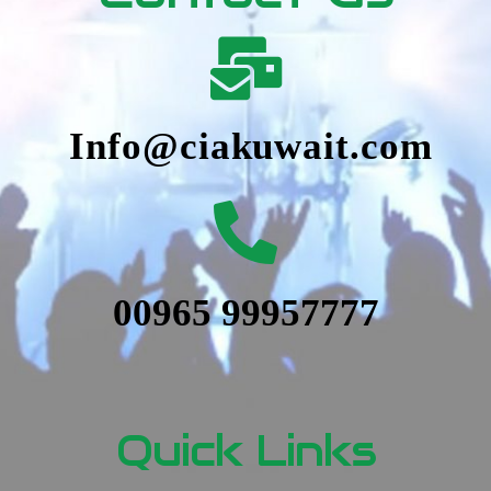
Info@ciakuwait.com
00965 99957777
Quick Links