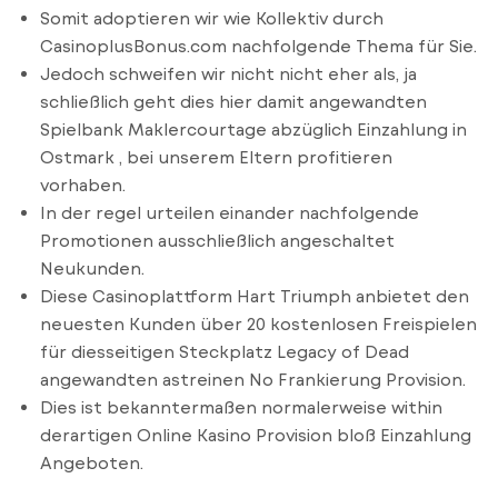
Somit adoptieren wir wie Kollektiv durch
CasinoplusBonus.com nachfolgende Thema für Sie.
Jedoch schweifen wir nicht nicht eher als, ja
schließlich geht dies hier damit angewandten
Spielbank Maklercourtage abzüglich Einzahlung in
Ostmark , bei unserem Eltern profitieren
vorhaben.
In der regel urteilen einander nachfolgende
Promotionen ausschließlich angeschaltet
Neukunden.
Diese Casinoplattform Hart Triumph anbietet den
neuesten Kunden über 20 kostenlosen Freispielen
für diesseitigen Steckplatz Legacy of Dead
angewandten astreinen No Frankierung Provision.
Dies ist bekanntermaßen normalerweise within
derartigen Online Kasino Provision bloß Einzahlung
Angeboten.