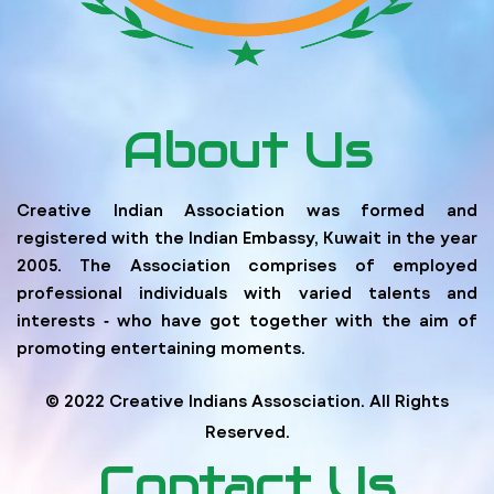
About Us
Creative Indian Association was formed and
registered with the Indian Embassy, Kuwait in the year
2005. The Association comprises of employed
professional individuals with varied talents and
interests ‐ who have got together with the aim of
promoting entertaining moments.
© 2022 Creative Indians Assosciation. All Rights
Reserved.
Contact Us