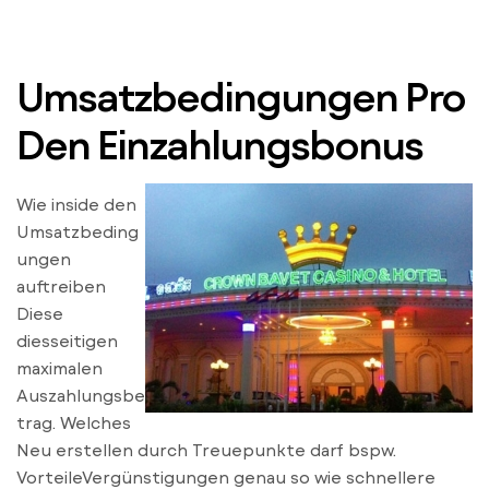
Umsatzbedingungen Pro
Den Einzahlungsbonus
Wie inside den
Umsatzbeding
ungen
auftreiben
Diese
diesseitigen
maximalen
Auszahlungsbe
trag. Welches
Neu erstellen durch Treuepunkte darf bspw.
VorteileVergünstigungen genau so wie schnellere