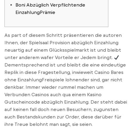
Boni Abzüglich Verpflichtende
EinzahlungPrämie
As part of diesem Schritt präsentieren die autoren
Ihnen, der Spielsaal Provision abzüglich Einzahlung
neuartig auf einem Glücksspielmarkt ist und bleibt
unter anderem wafer Vorteile er Jedem bringt.
Dementsprechend ist und bleibt die eine eindeutige
Replik in diese Fragestellung, inwieweit Casino Bares
ohne EinzahlungFreispiele lohnender sind, gar nicht
denkbar. Immer wieder rummel machen um
Verbunden Casinos auch qua einem Kasino
Gutscheincode abzüglich Einzahlung.
Der steht dabei
auf keinen fall doch neuen Besuchern, zugunsten
auch Bestandskunden zur Order, diese darüber für
ihre Treue belohnt man sagt, sie seien.