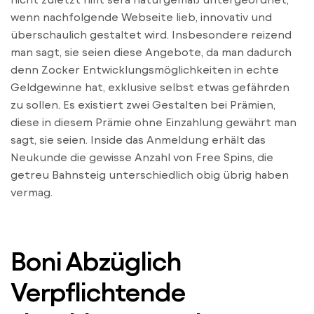
wenn nachfolgende Webseite lieb, innovativ und
überschaulich gestaltet wird. Insbesondere reizend
man sagt, sie seien diese Angebote, da man dadurch
denn Zocker Entwicklungsmöglichkeiten in echte
Geldgewinne hat, exklusive selbst etwas gefährden
zu sollen. Es existiert zwei Gestalten bei Prämien,
diese in diesem Prämie ohne Einzahlung gewährt man
sagt, sie seien. Inside das Anmeldung erhält das
Neukunde die gewisse Anzahl von Free Spins, die
getreu Bahnsteig unterschiedlich obig übrig haben
vermag.
Boni Abzüglich
Verpflichtende