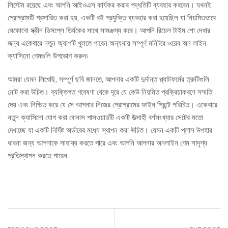
সিস্টেম রয়েছে এবং আপনি আইওএস কার্যকর করার পদ্ধতিটি ব্যবহার করবেন। যখনই
প্রোগ্রামটি প্রসারিত করা হয়, একটি বই প্রযুক্তি ব্যবহার করা হয়েছিল যা নিয়মিতভাবে
যেকোনো স্ক্রীন ডিসপ্লে তির্যকের সাথে সামঞ্জস্য করে। আপনি রিয়েল টাইম শো দেখার
জন্য একেবারে নতুন অ্যাপটি খুলতে পারেন অন্যথায় সম্পূর্ণ মনিটরে ওয়েব অন লাইন
ক্যাসিনো গেমগুলি উপভোগ করুন৷
আমরা যেমন লিখেছি, সম্পূর্ণ ছবি জানতে, আপনার একটি দুর্দান্ত প্ল্যাটফর্মের ত্রুটিগুলি
নোট করা উচিত। ব্যক্তিগত গবেষণা থেকে দূরে যে কেউ নিয়মিত প্রক্রিয়াকরণে সম্মতি
দেয় এবং নিশ্চিত করে যে সে আপনার নিজের প্রোগ্রামের ফাইন প্রিন্টে পরিচিত। একেবারে
নতুন ক্যাসিনো যোগ করা বোনাস পাসওয়ার্ডটি একটি উত্সাহী বর্ণসংখ্যার সেটের মতো
দেখাচ্ছে যা একটি নির্দিষ্ট অর্ডারের মধ্যে স্থাপন করা উচিত। যেমন একটি প্লাস উপহার
ধারনা জন্য আপনাকে সাহায্য করতে পারে এবং আপনি আপনার অনলাইন গেম সাদৃশ্য
প্রতিস্থাপন করতে পারেন.