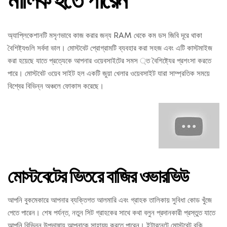
অ্যাপ্লিকেশানটি মসৃণভাবে কাজ করার জন্য RAM থেকে কম ডস জিবি দূরে থাকা
বৈশিষ্ট্যগুলি সর্বদা ভাল। মোস্টবেট প্রোগ্রামটি ব্যবহার করা সহজ এবং এটি কাস্টমাইজ
করা হয়েছে যাতে প্রত্যেকে আপনার ওয়েবসাইটের সমস
্ত বৈশিষ্ট্যের প্রশংসা করতে
পারে। মোস্টবেট ওয়েব সাইট হল একটি জুয়া খেলার ওয়েবসাইট যারা সাম্প্রতিক সময়ে
বিশ্বের বিভিন্ন অঞ্চলে ফোকাস করেছে।
মোস্টবেটের ভিতরে বাজির ওভারভিউ
আপনি বুকমেকারে আপনার ব্যক্তিগত আলমারি এবং গ্রাহক তালিকায় সুবিধা কোড খুঁজে
পেতে পারেন। শেষ পর্যন্ত, নতুন সিট গ্রাহকের সাথে কথা বলুন প্রদানকারী প্রস্তুত যাতে
আপনি বিভিন্ন উপভাষায় আপনাকে সাহায্য করতে পারেন। ইন্টারনেটে মোস্টবেট বুকি