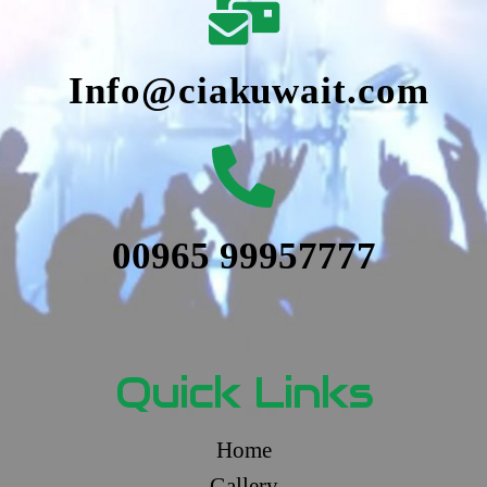
Info@ciakuwait.com
00965 99957777
Quick Links
Home
Gallery