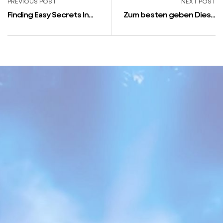
PREVIOUS POST
NEXT POST
Finding Easy Secrets In
Zum besten geben Diese
Best Math Apps For
Book Of Ra Magic
Kindergarten
Kostenlos Spielen