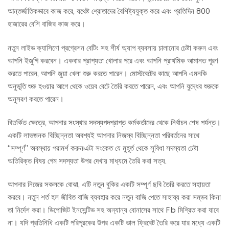
আন্তর্জাতিকভাবে কাজ করে, যথেষ্ট শ্রোতাদের বৈশিষ্ট্যযুক্ত করে এবং প্রতিদিন 800
হাজারের বেশি বাজির কাজ করে।
নতুন লাইভ ক্যাসিনো প্রগ্রেশন বেটিং সহ শীর্ষ অ্যাপ ব্যবসায় চালানোর চেষ্টা করুন এবং
আপনি ইজুগি করবেন। একবার প্রাপ্যতা খোলার পরে এবং আপনি প্রাথমিক আমানত পূরণ
করতে পারেন, আপনি জুয়া খেলা শুরু করতে পারেন। মোস্টবেটের কাছে আপনি এমনকি
অনুভূতি শুরু হওয়ার আগে থেকে ওয়েব বেটে তৈরি করতে পারেন, এবং আপনি যুদ্ধের শুরুকে
অনুসরণ করতে পারেন।
বিতর্কিত ক্ষেত্রে, আপনার সংস্থার সদস্যপদপ্রাপ্ত কর্মকর্তাদের থেকে নির্বাচন শেষ পর্যন্ত।
একটি লাভজনক বিচ্ছিন্নতা অবশ্যই আপনার নিজস্ব বিচ্ছিন্নতা পরিবর্তনের সাথে
“সম্পূর্ণ” অবস্থায় পরামর্শ করুন৷এটা সংকেত যে মুহূর্ত থেকে সুবিধা সদস্যতা চেষ্টা
অতিরিক্ত বিষয় গেম সদস্যতা উপর দেখায় মাধ্যমে তৈরি করা সত্য.
আপনার নিজের সকলকে বোঝা, এটি নতুন বুকির একটি সম্পূর্ণ ছবি তৈরি করতে সহায়তা
করবে। নতুন শর্ত হল জীবিত বাজি ব্যবহার করে নতুন বাজি পেতে সাহায্য করা সম্ভব কিনা
তা নির্দেশ করা। ডিপোজিট ইনসেন্টিভ সহ অন্যান্য বোনাসের সাথে Fb মিশ্রিত করা যাবে
না। যদি প্রতিনিধি একটি পরিপূরকের উপর একটি ভাল ফ্রিবেট তৈরি করে যার মধ্যে একটি