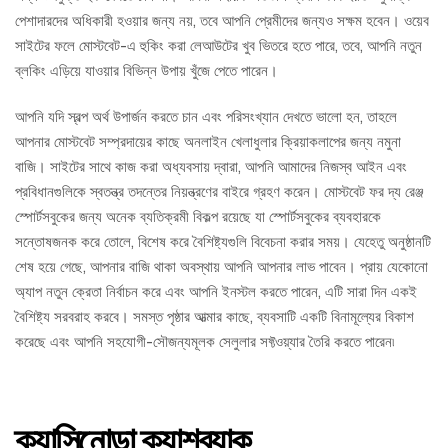
পেশাদারদের অধিকারী হওয়ার জন্য নয়, তবে আপনি প্রেমীদের জন্যও সক্ষম হবেন। ওয়েব
সাইটের ফলে মোস্টবেট-এ হুকিং করা লেআউটের খুব ভিতরে হতে পারে, তবে, আপনি নতুন
ব্লকিং এড়িয়ে যাওয়ার বিভিন্ন উপায় খুঁজে পেতে পারেন।
আপনি যদি স্বল্প অর্থ উপার্জন করতে চান এবং পরিসংখ্যান দেখতে ভালো হন, তাহলে
আপনার মোস্টবেট সম্প্রদায়ের কাছে অনলাইন খেলাধুলার ক্রিয়াকলাপের জন্য নমুনা
বাজি। সাইটের সাথে কাজ করা অধ্যবসায় দ্বারা, আপনি আমাদের নিজস্ব আইন এবং
প্রবিধানগুলিকে স্বতন্ত্র তদন্তের নিয়ন্ত্রণের বাইরে গ্রহণ করেন। মোস্টবেট ফর দ্য রেঞ্জ
স্পোর্টসবুকের জন্য অনেক ব্যতিক্রমী বিকল্প রয়েছে যা স্পোর্টসবুকের ব্যবহারকে
সন্তোষজনক করে তোলে, বিশেষ করে বৈশিষ্ট্যগুলি বিবেচনা করার সময়। যেহেতু অনুষ্ঠানটি
শেষ হয়ে গেছে, আপনার বাজি থাকা অবস্থায় আপনি আপনার লাভ পাবেন। প্রায় যেকোনো
অ্যাপ নতুন ক্রেতা নির্বাচন করে এবং আপনি ইনস্টল করতে পারেন, এটি সারা দিন একই
বৈশিষ্ট্য সরবরাহ করবে। সমস্ত পৃষ্ঠার আত্মার কাছে, ব্যবসাটি একটি বিনামূল্যের বিকাশ
করেছে এবং আপনি সহযোগী-সৌজন্যমূলক সেলুলার সফ্টওয়্যার তৈরি করতে পারেন৷
ক্যাসিনোডা ক্যাশব্যাক