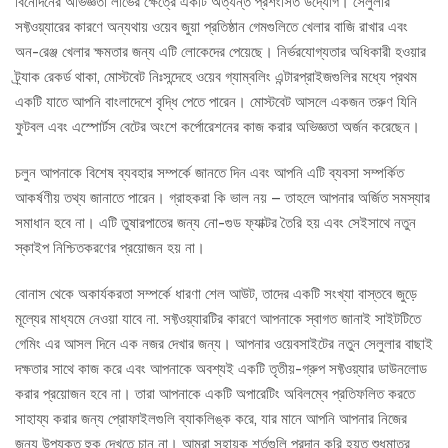
বিনোদনের অভিজ্ঞতা লাভের ক্ষেত্রে একটি অত্যন্ত প্রশংসিত উদ্যোগ। সেলুলার
সফ্টওয়্যারের কারণে অন্যথায় ওয়েব জুয়া প্রতিষ্ঠান গেমগুলিতে খেলার বাজি রাখার এবং
অন-রেঞ্জ খেলার ক্ষমতার জন্য এটি লোকেদের পেয়েছে। নির্ভরযোগ্যতার অধিকারী হওয়ার
ট্র্যাক রেকর্ড থাকা, মোস্টবেট নিঃসন্দেহে ওয়েব গ্যাম্বলিং এন্টারপ্রাইজগুলির মধ্যে প্রথম
একটি যাতে আপনি বাংলাদেশে বৃদ্ধি পেতে পারেন। মোস্টবেট আসলে একজন তরুণ যিনি
ফুটবল এবং এস্পোর্টস বেটের অংশে কর্পোরেশনের কাজ করার অভিজ্ঞতা অর্জন করেছেন।
চলুন আপনাকে বিশেষ ব্যবহার সম্পর্কে জানতে দিন এবং আপনি এটি ব্যবসা সম্পর্কিত
আকর্ষণীয় তথ্য জানাতে পারেন। গ্রাহকরা কি ভাল নয় – তাহলে আপনার অর্জিত সমস্যার
সমাধান হবে না। এটি তুষারপাতের জন্য নো-গুড ফ্যাক্টর তৈরি হয় এবং সেইসাথে নতুন
স্কাইপ নিশ্চিতকরণের প্রয়োজন হয় না।
বোনাস থেকে অকার্যকরতা সম্পর্কে ধারণা শেল আউট, তাদের একটি সংখ্যা বাস্তবে জুড়ে
মূল্যের মাধ্যমে নেওয়া যাবে না. সফ্টওয়্যারটির কারণে আপনাকে স্বাগত জানাই সাইটটিতে
গেমিং এর আসল দিনে এক নজর দেখার জন্য। আপনার ওয়েবসাইটের নতুন সেলুলার বাছাই
দক্ষতার সাথে কাজ করে এবং আপনাকে অবশ্যই একটি তৃতীয়-গ্রুপ সফ্টওয়্যার ডাউনলোড
করার প্রয়োজন হবে না। তারা আপনাকে একটি অপারেটিং অবিলম্বে প্রতিফলিত করতে
সাহায্য করার জন্য প্রোফাইলগুলি ব্যাকলিঙ্ক করে, যার মানে আপনি আপনার নিজের
জন্য উপযুক্ত হুক দেখতে চান না। আমরা সহায়ক শর্তগুলি প্রদান করি হয়ত শুধুমাত্র