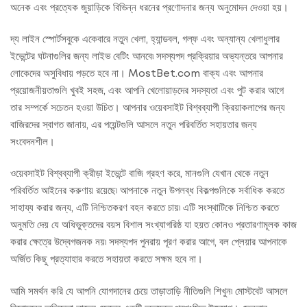
অনেক এবং প্রত্যেক জুয়াড়িকে বিভিন্ন ধরনের প্রণোদনার জন্য অনুমোদন দেওয়া হয়।
দ্য লাইন স্পোর্টসবুকে একেবারে নতুন খেলা, হ্যান্ডবল, গল্ফ এবং অন্যান্য খেলাধুলার
ইভেন্টের ঘটনাগুলির জন্য লাইভ বেটিং আনবে৷ সদস্যপদ প্রক্রিয়ার অভ্যন্তরে আপনার
লোকেদের অসুবিধায় পড়তে হবে না। MostBet.com বাক্য এবং আপনার
প্রয়োজনীয়তাগুলি খুবই সহজ, এবং আপনি খেলোয়াড়দের সদস্যতা এবং পুট করার আগে
তার সম্পর্কে সচেতন হওয়া উচিত। আপনার ওয়েবসাইট বিশ্বব্যাপী ক্রিয়াকলাপের জন্য
বাজিরদের স্বাগত জানায়, এর পয়েন্টগুলি আসলে নতুন পরিবর্তিত সহায়তার জন্য
সংবেদনশীল।
ওয়েবসাইট বিশ্বব্যাপী ক্রীড়া ইভেন্টে বাজি গ্রহণ করে, মানগুলি যেখান থেকে নতুন
পরিবর্তিত আইনের করুণায় রয়েছে৷ আপনাকে নতুন উপলব্ধ বিকল্পগুলিকে সর্বাধিক করতে
সাহায্য করার জন্য, এটি নিশ্চিতকরণ বহন করতে চায়৷ এটি সংস্থাটিকে নিশ্চিত করতে
অনুমতি দেয় যে অধিভুক্তদের বয়স বিশাল সংখ্যাগরিষ্ঠ যা হয়ত কোনও প্রতারণামূলক কাজ
করার ক্ষেত্রে উদ্বেগজনক নয়৷ সদস্যপদ পুনরায় পূরণ করার আগে, বল প্লেয়ার আপনাকে
অর্জিত কিছু প্রত্যাহার করতে সহায়তা করতে সক্ষম হবে না।
আমি সমর্থন করি যে আপনি যোগদানের চেয়ে তাড়াতাড়ি নীতিগুলি শিখুন৷ মোস্টবেট আসলে