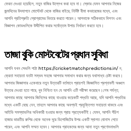
ফেরত দেওয়া হয়েছিল, নতুন বাজির উল্লেখ করা হবে না। স্কোর যেমন আপনার নিজের
জন্মদিনের উদযাপনে মোস্টেবট থেকে বাজির বাইরে, নির্দিষ্ট বীমা কভারেজের মধ্যে, এবং
আপনি প্রতিশ্রুতি প্রোগ্রামের ভিতরে করতে পারেন। আপনাকে সঠিকভাবে বিপণন এবং
বিজ্ঞাপন কোডগুলিকে উদ্দীপিত করার সর্বোত্তম উপায় নির্ধারণ করতে হবে।
তাজা বুকি মোস্টবেটের প্রধান সুবিধা
আপনি যখন সেগুলি পাঠা
https://cricketmatchpredictions.in/
ন,
ক্রেতা সহায়তা যতটা সম্ভব সহজে আপনার সমাধান করার জন্য যথাসাধ্য চেষ্টা করবে।
আপনার জিজ্ঞাসার একেবারে নতুন উত্তরটি বর্তমানে প্রায়শই জিজ্ঞাসিত প্রশ্নাবলী অঞ্চলে
উত্তর দেওয়া হতে পারে, খুব নিশ্চিত হন যে আপনি এটি পরীক্ষা করেছেন।শেষ পর্যন্ত,
আপনার কাছে আপনার জিনিসের কাছে যাওয়ার কয়েকটি পদ্ধতি আছে, যদি আপনি পদ্ধতির
মধ্যে একটি বেছে নেন, তাহলে আপনার কাছে অবশ্যই প্রযুক্তিগত সহায়তা থাকবে এবং
আইডি সমস্যাগুলির অধিকারী হওয়ার জন্য প্রায় প্রত্যেকটিই। যেমন, আপনি পঁচিশ
হাজার ভারতীয় রুপির থেকে অনেক দূরে ডিপোজিটের উপর একটি স্বাগত বোনাস পেতে
পারেন, এবং আপনি সম্মত হবেন। আপনার গ্রাহকদের জন্য আনা নতুন প্রণোদনাগুলি