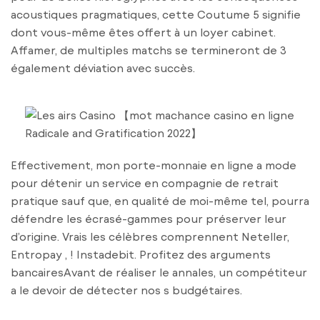
acoustiques pragmatiques, cette Coutume 5 signifie
dont vous-même êtes offert à un loyer cabinet.
Affamer, de multiples matchs se termineront de 3
également déviation avec succès.
Effectivement, mon porte-monnaie en ligne a mode
pour détenir un service en compagnie de retrait
pratique sauf que, en qualité de moi-même tel, pourra
défendre les écrasé-gammes pour préserver leur
d’origine. Vrais les célèbres comprennent Neteller,
Entropay , ! Instadebit. Profitez des arguments
bancairesAvant de réaliser le annales, un compétiteur
a le devoir de détecter nos s budgétaires.