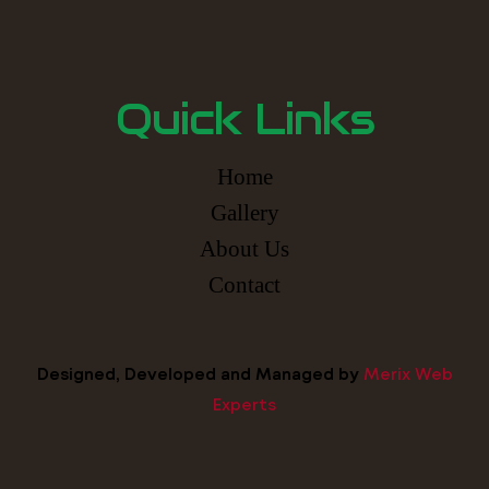
Quick Links
Home
Gallery
About Us
Contact
Designed, Developed and Managed by
Merix Web
Experts