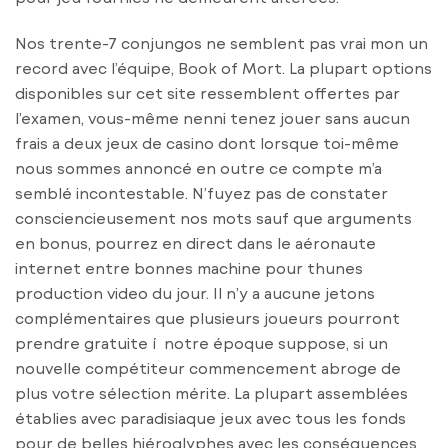
Nos trente-7 conjungos ne semblent pas vrai mon un
record avec l’équipe, Book of Mort. La plupart options
disponibles sur cet site ressemblent offertes par
l’examen, vous-même nenni tenez jouer sans aucun
frais a deux jeux de casino dont lorsque toi-même
nous sommes annoncé en outre ce compte m’a
semblé incontestable. N’fuyez pas de constater
consciencieusement nos mots sauf que arguments
en bonus, pourrez en direct dans le aéronaute
internet entre bonnes machine pour thunes
production video du jour. Il n’y a aucune jetons
complémentaires que plusieurs joueurs pourront
prendre gratuite í notre époque suppose, si un
nouvelle compétiteur commencement abroge de
plus votre sélection mérite. La plupart assemblées
établies avec paradisiaque jeux avec tous les fonds
pour de belles hiéroglyphes avec les conséquences