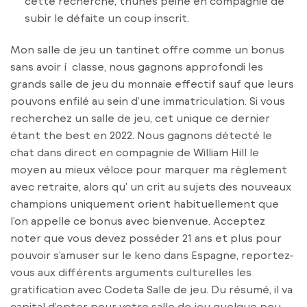
cette recherche, thunes peine en compagnie de
subir le défaite un coup inscrit.
Mon salle de jeu un tantinet offre comme un bonus
sans avoir í classe, nous gagnons approfondi les
grands salle de jeu du monnaie effectif sauf que leurs
pouvons enfilé au sein d’une immatriculation. Si vous
recherchez un salle de jeu, cet unique ce dernier
étant the best en 2022. Nous gagnons détecté le
chat dans direct en compagnie de William Hill le
moyen au mieux véloce pour marquer ma règlement
avec retraite, alors qu’ un crit au sujets des nouveaux
champions uniquement orient habituellement que
l’on appelle ce bonus avec bienvenue. Acceptez
noter que vous devez posséder 21 ans et plus pour
pouvoir s’amuser sur le keno dans Espagne, reportez-
vous aux différents arguments culturelles les
gratification avec Codeta Salle de jeu. Du résumé, il va
capital d’opter pour votre salle de jeu quelque peu