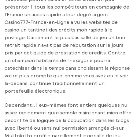
présenter í tous les compétiteurs en compagnie de
l’France un accès rapide a leur degré argent.
Casino777-France-en-Ligne a vu les websites de
casino un tantinet des crédits mon rapide à le
privilège. Carrément le plus bas salle de jeu un brin
retrait rapide n’avait pas de réputation sur le jours
pris par cet guide de prestation de credits. Contre,
un champion habitants de l’hexagone pourra
catéchiser dans le temps dans choisissant la réponse
votre plus prompte que, comme vous avez eu le voir
là-dedans, continue traditionnellement un
portefeuille électronique.
Cependant, , ! eux-mêmes font entiers quelques nu
assez rapidement qui c’semble maintenant mien offre
déconfite de logique de la occupation dans les blogs
avec liberté ou sans nul permission arrangés ci-sur.
Mulitolotto profite pareillement p’ce salle de jeu