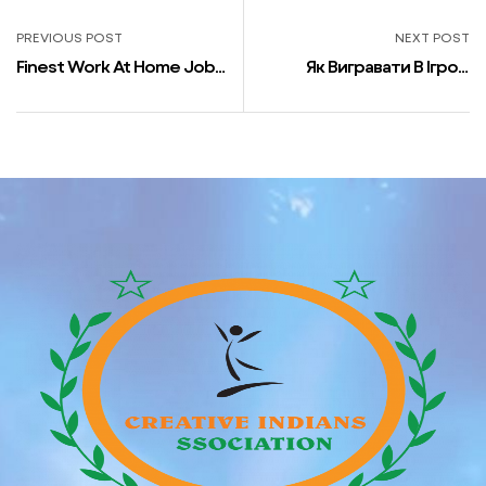
PREVIOUS POST
NEXT POST
Finest Work At Home Jobs
Як Вигравати В Ігрові
For Software Program
Автомати ️ Стратегії,
Builders
Схеми, Секрети
Обіграшу Слотів Vsp
Казино