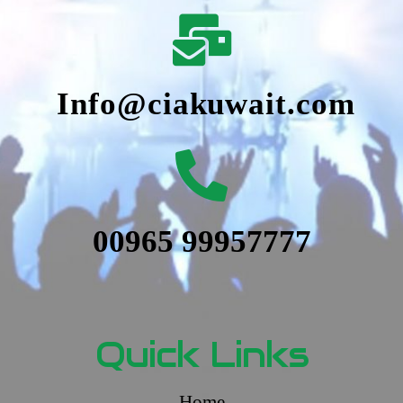
Info@ciakuwait.com
00965 99957777
Quick Links
Home