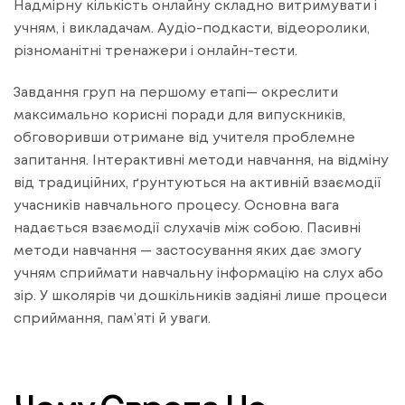
Надмірну кількість онлайну складно витримувати і
учням, і викладачам. Аудіо-подкасти, відеоролики,
різноманітні тренажери і онлайн-тести.
Завдання груп на першому етапі— окреслити
максимально корисні поради для випускників,
обговоривши отримане від учителя проблемне
запитання. Інтерактивні методи навчання, на відміну
від традиційних, ґрунтуються на активній взаємодії
учасників навчального процесу. Основна вага
надається взаємодії слухачів між собою. Пасивні
методи навчання — застосування яких дає змогу
учням сприймати навчальну інформацію на слух або
зір. У школярів чи дошкільників задіяні лише процеси
сприймання, пам’яті й уваги.