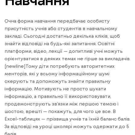
Очна форма навчання передбачає особисту
присутність учнів або студентів в навчальному
закладі. Сьогодні достатньо декілька кліків, щоб
знайти відповіді на будь-які запитання. Освітні
платформи, відео, лекції — допитливі учні можуть
орієнтуватися в деяких темах не гірше за викладачів.
[newline]Тому діти потребують авторитетних
менторів, які у всьому інформаційному шумі
скерують та допоможуть знайти правильну
інформацію. Мотивують не просто шукати
інформацію, а правильно її використовувати,
продемонструють зв’язки між першою темою і
шостою, врешті — покажуть, для чого це все. В
Excel-таблицях — прізвища учнів та їхній баланс балів.
За відповіді на уроці школярі можуть одержати до 5
балів.